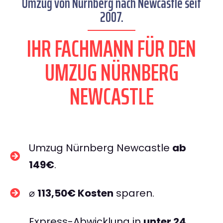
Umzug von Nürnberg nach Newcastle seit
2007.
IHR FACHMANN FÜR DEN
UMZUG NÜRNBERG
NEWCASTLE
Umzug Nürnberg Newcastle
ab
149€
.
⌀
113,50€ Kosten
sparen.
Express-Abwicklung in
unter 24