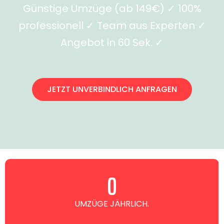
Günstige Umzüge (ab 149€) ✓ 100%
professionell ✓ Team aus Experten ✓
Angebot in 60 Sek. ✓
JETZT UNVERBINDLICH ANFRAGEN
0
UMZÜGE JÄHRLICH.