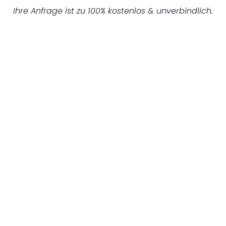
Ihre Anfrage ist zu 100% kostenlos & unverbindlich.
UNVERBINDLICHES ANGEBOT IN
UNTER 60 SEKUNDEN
:
Machen Sie sich bereit für einen
reibungslosen & sorgenfreien Umzug in
Nürnberg: Erleben Sie, wie unser
Expertenteam Ihren Umzug schnell, sicher
und effizient gestaltet. Lassen Sie uns den
schweren Teil übernehmen & freuen Sie sich
auf einen entspannten und kostengünstigen