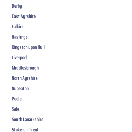
Derby
East Ayrshire
Falkirk
Hastings
Kingston upon Hull
Liverpool
Middlesbrough
North Ayrshire
Nuneaton
Poole
Sale
South Lanarkshire
Stoke-on-Trent