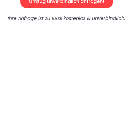
Umzug unverbindlich anfragen!
Ihre Anfrage ist zu 100% kostenlos & unverbindlich.
UNVERBINDLICHES ANGEBOT IN
UNTER 60 SEKUNDEN
:
Machen Sie sich bereit für einen
reibungslosen & sorgenfreien Umzug in
Nürnberg: Erleben Sie, wie unser
Expertenteam Ihren Umzug schnell, sicher
und effizient gestaltet. Lassen Sie uns den
schweren Teil übernehmen & freuen Sie sich