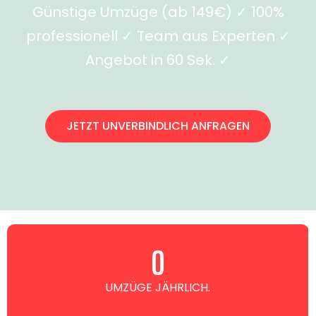
Günstige Umzüge (ab 149€) ✓ 100%
professionell ✓ Team aus Experten ✓
Angebot in 60 Sek. ✓
JETZT UNVERBINDLICH ANFRAGEN
0
UMZÜGE JÄHRLICH.