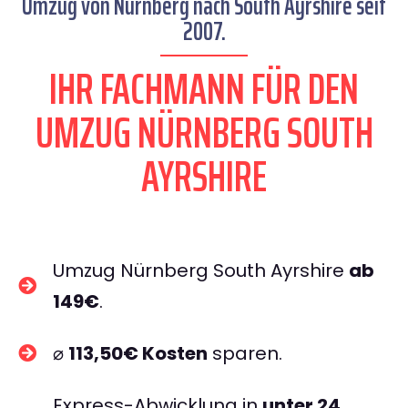
Umzug von Nürnberg nach South Ayrshire seit
2007.
IHR FACHMANN FÜR DEN
UMZUG NÜRNBERG SOUTH
AYRSHIRE
Umzug Nürnberg South Ayrshire
ab
149€
.
⌀
113,50€ Kosten
sparen.
Express-Abwicklung in
unter 24