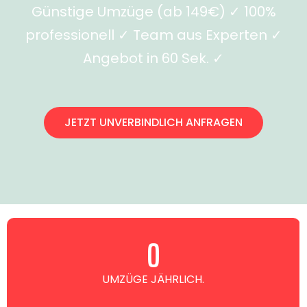
Günstige Umzüge (ab 149€) ✓ 100%
professionell ✓ Team aus Experten ✓
Angebot in 60 Sek. ✓
JETZT UNVERBINDLICH ANFRAGEN
0
UMZÜGE JÄHRLICH.