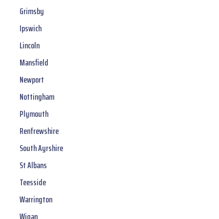
Grimsby
Ipswich
Lincoln
Mansfield
Newport
Nottingham
Plymouth
Renfrewshire
South Ayrshire
St Albans
Teesside
Warrington
Wigan