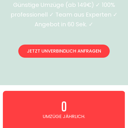
Günstige Umzüge (ab 149€) ✓ 100%
professionell ✓ Team aus Experten ✓
Angebot in 60 Sek. ✓
JETZT UNVERBINDLICH ANFRAGEN
0
UMZÜGE JÄHRLICH.