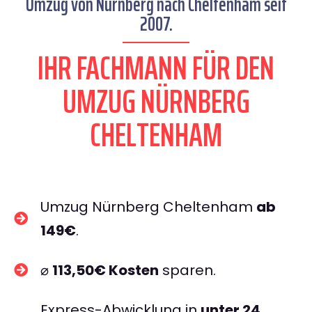
Umzug von Nürnberg nach Cheltenham seit
2007.
IHR FACHMANN FÜR DEN
UMZUG NÜRNBERG
CHELTENHAM
Umzug Nürnberg Cheltenham
ab
149€
.
⌀
113,50€ Kosten
sparen.
Express-Abwicklung in
unter 24