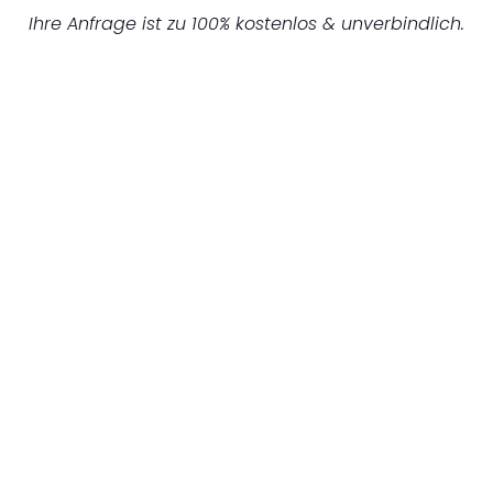
Ihre Anfrage ist zu 100% kostenlos & unverbindlich.
UNVERBINDLICHES ANGEBOT IN
UNTER 60 SEKUNDEN
:
Machen Sie sich bereit für einen
reibungslosen & sorgenfreien Umzug in
Nürnberg: Erleben Sie, wie unser
Expertenteam Ihren Umzug schnell, sicher
und effizient gestaltet. Lassen Sie uns den
schweren Teil übernehmen & freuen Sie sich
auf einen entspannten und kostengünstigen