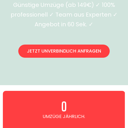
Günstige Umzüge (ab 149€) ✓ 100%
professionell ✓ Team aus Experten ✓
Angebot in 60 Sek. ✓
JETZT UNVERBINDLICH ANFRAGEN
0
UMZÜGE JÄHRLICH.