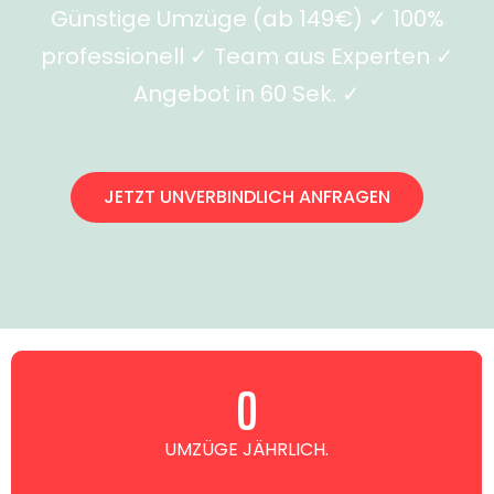
Günstige Umzüge (ab 149€) ✓ 100%
professionell ✓ Team aus Experten ✓
Angebot in 60 Sek. ✓
JETZT UNVERBINDLICH ANFRAGEN
0
UMZÜGE JÄHRLICH.