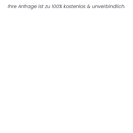
Ihre Anfrage ist zu 100% kostenlos & unverbindlich.
UNVERBINDLICHES ANGEBOT IN
UNTER 60 SEKUNDEN
:
Machen Sie sich bereit für einen
reibungslosen & sorgenfreien Umzug in
Nürnberg: Erleben Sie, wie unser
Expertenteam Ihren Umzug schnell, sicher
und effizient gestaltet. Lassen Sie uns den
schweren Teil übernehmen & freuen Sie sich
auf einen entspannten und kostengünstigen