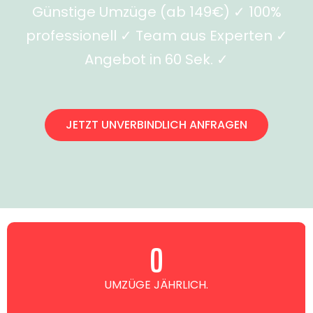
Günstige Umzüge (ab 149€) ✓ 100%
professionell ✓ Team aus Experten ✓
Angebot in 60 Sek. ✓
JETZT UNVERBINDLICH ANFRAGEN
0
UMZÜGE JÄHRLICH.