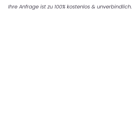
Ihre Anfrage ist zu 100% kostenlos & unverbindlich.
UNVERBINDLICHES ANGEBOT IN
UNTER 60 SEKUNDEN
:
Machen Sie sich bereit für einen
reibungslosen & sorgenfreien Umzug in
Nürnberg: Erleben Sie, wie unser
Expertenteam Ihren Umzug schnell, sicher
und effizient gestaltet. Lassen Sie uns den
schweren Teil übernehmen & freuen Sie sich
auf einen entspannten und kostengünstigen