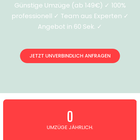
Günstige Umzüge (ab 149€) ✓ 100%
professionell ✓ Team aus Experten ✓
Angebot in 60 Sek. ✓
JETZT UNVERBINDLICH ANFRAGEN
0
UMZÜGE JÄHRLICH.