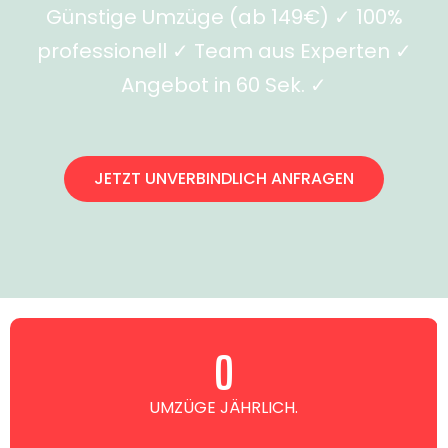
Günstige Umzüge (ab 149€) ✓ 100%
professionell ✓ Team aus Experten ✓
Angebot in 60 Sek. ✓
JETZT UNVERBINDLICH ANFRAGEN
0
UMZÜGE JÄHRLICH.