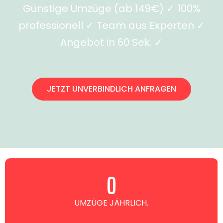
Günstige Umzüge (ab 149€) ✓ 100%
professionell ✓ Team aus Experten ✓
Angebot in 60 Sek. ✓
JETZT UNVERBINDLICH ANFRAGEN
0
UMZÜGE JÄHRLICH.