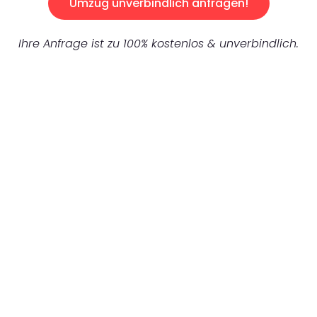
Umzug unverbindlich anfragen!
Ihre Anfrage ist zu 100% kostenlos & unverbindlich.
UNVERBINDLICHES ANGEBOT IN
UNTER 60 SEKUNDEN
:
Machen Sie sich bereit für einen
reibungslosen & sorgenfreien Umzug in
Nürnberg: Erleben Sie, wie unser
Expertenteam Ihren Umzug schnell, sicher
und effizient gestaltet. Lassen Sie uns den
schweren Teil übernehmen & freuen Sie sich