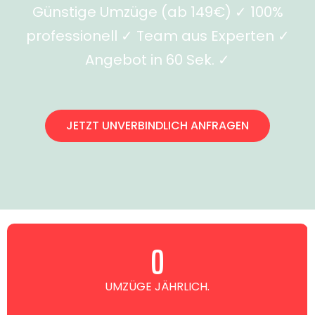
Günstige Umzüge (ab 149€) ✓ 100%
professionell ✓ Team aus Experten ✓
Angebot in 60 Sek. ✓
JETZT UNVERBINDLICH ANFRAGEN
0
UMZÜGE JÄHRLICH.