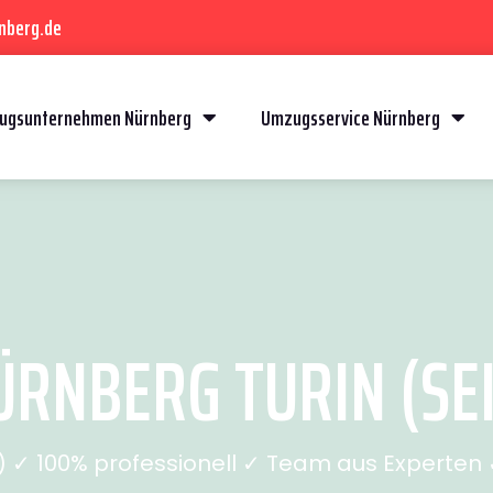
nberg.de
ugsunternehmen Nürnberg
Umzugsservice Nürnberg
RNBERG TURIN (SEI
✓ 100% professionell ✓ Team aus Experten ✓