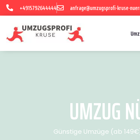
+4915792644444
anfrage@umzugsprofi-kruse-nuer
Umz
UMZUG NÜ
Günstige Umzüge (ab 149€) 