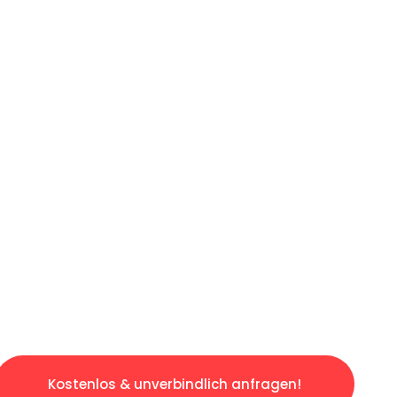
ICHES ANGEBOT IN
UNTER 60 S
ngslosen & sorgenfreien Umzug in Nürnberg: E
gestaltet. Lassen Sie uns den schweren Teil 
tspannten und kostengünstigen Servive!
Kostenlos & unverbindlich anfragen!