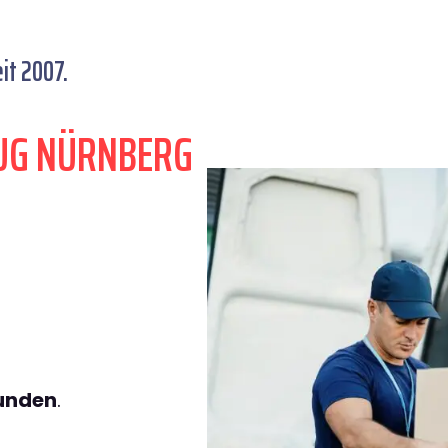
it 2007.
UG NÜRNBERG
tunden
.