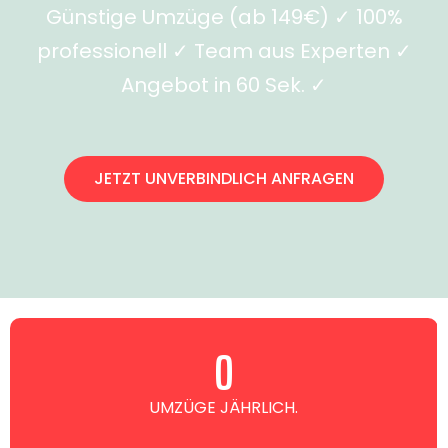
Günstige Umzüge (ab 149€) ✓ 100%
professionell ✓ Team aus Experten ✓
Angebot in 60 Sek. ✓
JETZT UNVERBINDLICH ANFRAGEN
0
UMZÜGE JÄHRLICH.