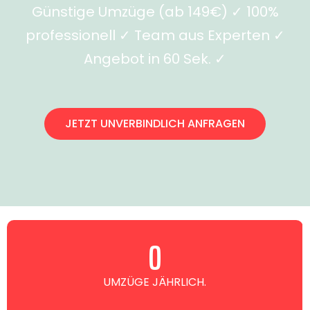
Günstige Umzüge (ab 149€) ✓ 100%
professionell ✓ Team aus Experten ✓
Angebot in 60 Sek. ✓
JETZT UNVERBINDLICH ANFRAGEN
0
UMZÜGE JÄHRLICH.