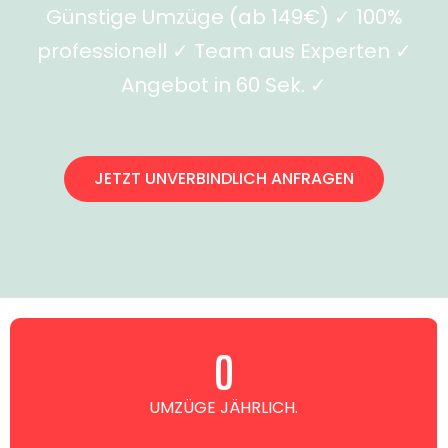
Günstige Umzüge (ab 149€) ✓ 100%
professionell ✓ Team aus Experten ✓
Angebot in 60 Sek. ✓
JETZT UNVERBINDLICH ANFRAGEN
0
UMZÜGE JÄHRLICH.