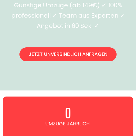
Günstige Umzüge (ab 149€) ✓ 100%
professionell ✓ Team aus Experten ✓
Angebot in 60 Sek. ✓
JETZT UNVERBINDLICH ANFRAGEN
0
UMZÜGE JÄHRLICH.