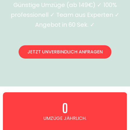
Günstige Umzüge (ab 149€) ✓ 100%
professionell ✓ Team aus Experten ✓
Angebot in 60 Sek. ✓
JETZT UNVERBINDLICH ANFRAGEN
0
UMZÜGE JÄHRLICH.