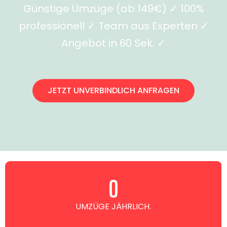
Günstige Umzüge (ab 149€) ✓ 100%
professionell ✓ Team aus Experten ✓
Angebot in 60 Sek. ✓
JETZT UNVERBINDLICH ANFRAGEN
0
UMZÜGE JÄHRLICH.