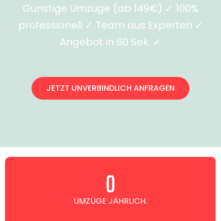
Günstige Umzüge (ab 149€) ✓ 100%
professionell ✓ Team aus Experten ✓
Angebot in 60 Sek. ✓
JETZT UNVERBINDLICH ANFRAGEN
0
UMZÜGE JÄHRLICH.