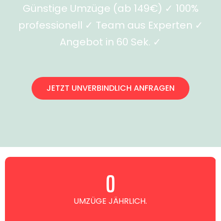
Günstige Umzüge (ab 149€) ✓ 100%
professionell ✓ Team aus Experten ✓
Angebot in 60 Sek. ✓
JETZT UNVERBINDLICH ANFRAGEN
0
UMZÜGE JÄHRLICH.