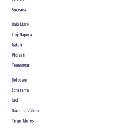
Suceava
Baia Mare
Cluj-Napoca
Galati
Ploiesti
Temeswar
Botosani
Constanța
Iasi
Râmnicu Vâlcea
Tirgu-Mures