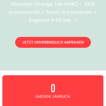
Günstige Umzüge (ab 149€) ✓ 100%
professionell ✓ Team aus Experten ✓
Angebot in 60 Sek. ✓
JETZT UNVERBINDLICH ANFRAGEN
0
UMZÜGE JÄHRLICH.