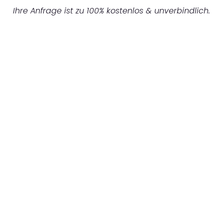
Ihre Anfrage ist zu 100% kostenlos & unverbindlich.
UNVERBINDLICHES ANGEBOT IN
UNTER 60 SEKUNDEN
:
Machen Sie sich bereit für einen
reibungslosen & sorgenfreien Umzug in
Nürnberg: Erleben Sie, wie unser
Expertenteam Ihren Umzug schnell, sicher
und effizient gestaltet. Lassen Sie uns den
schweren Teil übernehmen & freuen Sie sich
auf einen entspannten und kostengünstigen