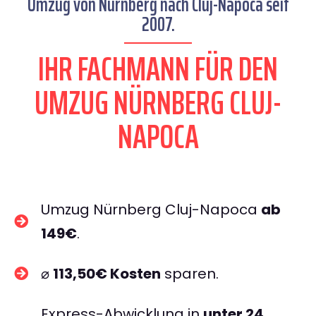
Umzug von Nürnberg nach Cluj-Napoca seit
2007.
IHR FACHMANN FÜR DEN
UMZUG NÜRNBERG CLUJ-
NAPOCA
Umzug Nürnberg Cluj-Napoca
ab
149€
.
⌀
113,50€ Kosten
sparen.
Express-Abwicklung in
unter 24