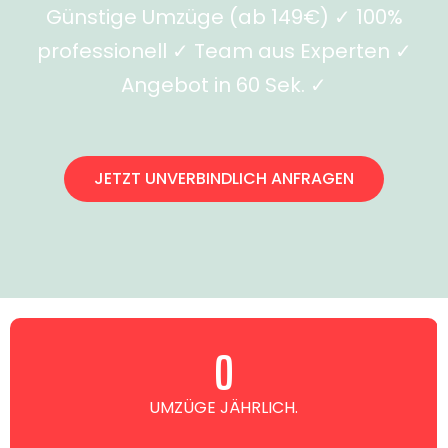
Günstige Umzüge (ab 149€) ✓ 100%
professionell ✓ Team aus Experten ✓
Angebot in 60 Sek. ✓
JETZT UNVERBINDLICH ANFRAGEN
0
UMZÜGE JÄHRLICH.