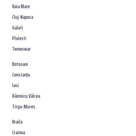
Baia Mare
Cluj-Napoca
Galati
Ploiesti
Temeswar
Botosani
Constanța
Iasi
Râmnicu Vâlcea
Tirgu-Mures
Braila
Craiova