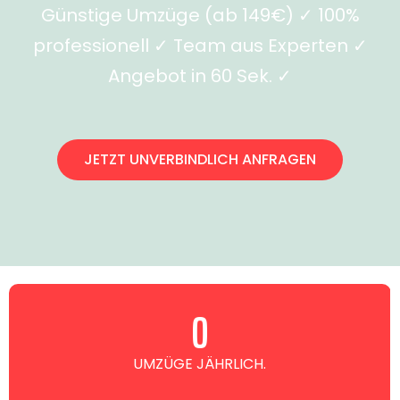
Günstige Umzüge (ab 149€) ✓ 100%
professionell ✓ Team aus Experten ✓
Angebot in 60 Sek. ✓
JETZT UNVERBINDLICH ANFRAGEN
0
UMZÜGE JÄHRLICH.