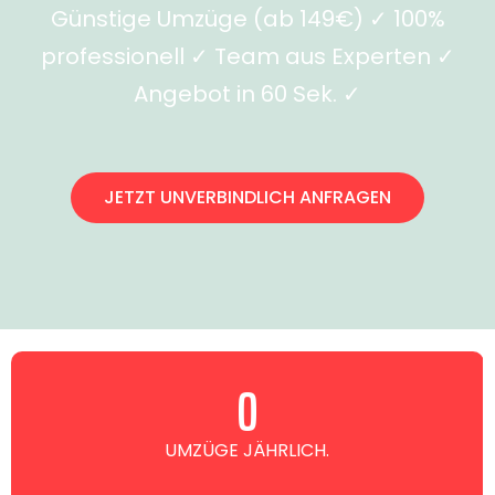
Günstige Umzüge (ab 149€) ✓ 100%
professionell ✓ Team aus Experten ✓
Angebot in 60 Sek. ✓
JETZT UNVERBINDLICH ANFRAGEN
0
UMZÜGE JÄHRLICH.