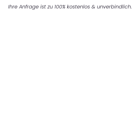
Ihre Anfrage ist zu 100% kostenlos & unverbindlich.
UNVERBINDLICHES ANGEBOT IN
UNTER 60 SEKUNDEN
:
Machen Sie sich bereit für einen
reibungslosen & sorgenfreien Umzug in
Nürnberg: Erleben Sie, wie unser
Expertenteam Ihren Umzug schnell, sicher
und effizient gestaltet. Lassen Sie uns den
schweren Teil übernehmen & freuen Sie sich
auf einen entspannten und kostengünstigen