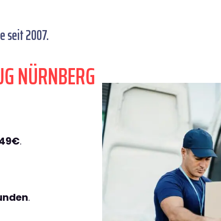
 seit 2007.
UG NÜRNBERG
149€
.
tunden
.