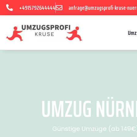
+4915792644444
anfrage@umzugsprofi-kruse-nuer
Umz
UMZUG NÜRNB
Günstige Umzüge (ab 149€) 