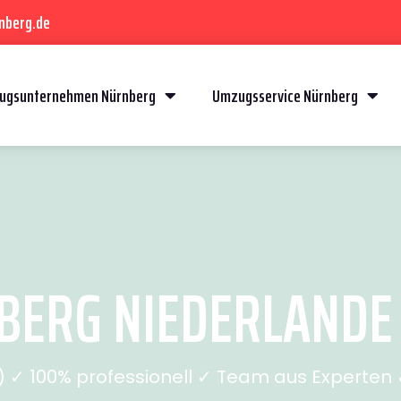
nberg.de
ugsunternehmen Nürnberg
Umzugsservice Nürnberg
ERG NIEDERLANDE (
✓ 100% professionell ✓ Team aus Experten ✓