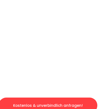
ICHES ANGEBOT IN
UNTER 60 S
ngslosen & sorgenfreien Umzug in Nürnberg: E
gestaltet. Lassen Sie uns den schweren Teil 
tspannten und kostengünstigen Servive!
Kostenlos & unverbindlich anfragen!