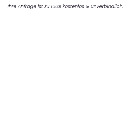
Ihre Anfrage ist zu 100% kostenlos & unverbindlich.
UNVERBINDLICHES ANGEBOT IN
UNTER 60 SEKUNDEN
:
Machen Sie sich bereit für einen
reibungslosen & sorgenfreien Umzug in
Nürnberg: Erleben Sie, wie unser
Expertenteam Ihren Umzug schnell, sicher
und effizient gestaltet. Lassen Sie uns den
schweren Teil übernehmen & freuen Sie sich
auf einen entspannten und kostengünstigen