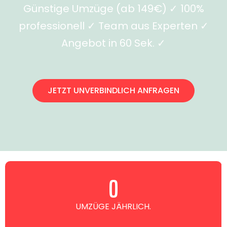
Günstige Umzüge (ab 149€) ✓ 100%
professionell ✓ Team aus Experten ✓
Angebot in 60 Sek. ✓
JETZT UNVERBINDLICH ANFRAGEN
0
UMZÜGE JÄHRLICH.