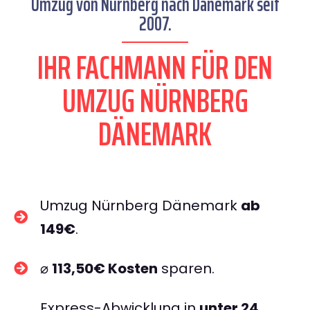
Umzug von Nürnberg nach Dänemark seit
2007.
IHR FACHMANN FÜR DEN
UMZUG NÜRNBERG
DÄNEMARK
Umzug Nürnberg Dänemark
ab
149€
.
⌀
113,50€ Kosten
sparen.
Express-Abwicklung in
unter 24