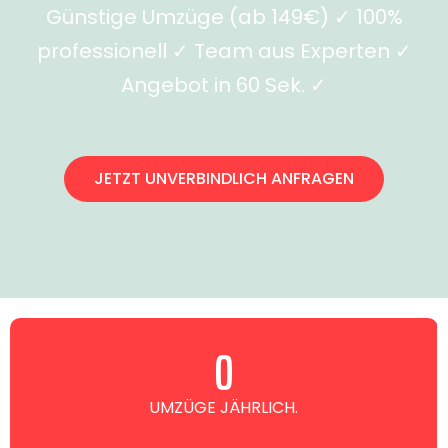
Günstige Umzüge (ab 149€) ✓ 100%
professionell ✓ Team aus Experten ✓
Angebot in 60 Sek. ✓
JETZT UNVERBINDLICH ANFRAGEN
0
UMZÜGE JÄHRLICH.