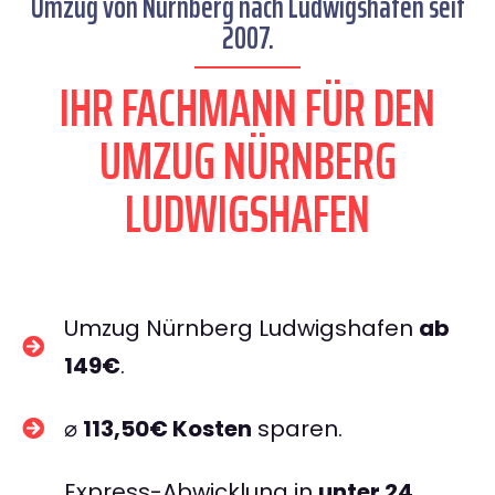
Umzug von Nürnberg nach Ludwigshafen seit
2007.
IHR FACHMANN FÜR DEN
UMZUG NÜRNBERG
LUDWIGSHAFEN
Umzug Nürnberg Ludwigshafen
ab
149€
.
⌀
113,50€ Kosten
sparen.
Express-Abwicklung in
unter 24