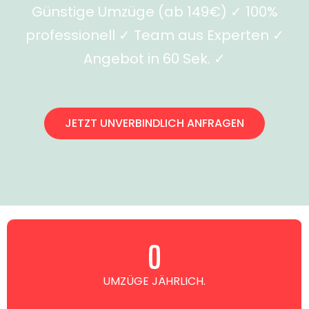
Günstige Umzüge (ab 149€) ✓ 100%
professionell ✓ Team aus Experten ✓
Angebot in 60 Sek. ✓
JETZT UNVERBINDLICH ANFRAGEN
0
UMZÜGE JÄHRLICH.