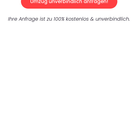
Umzug unverbindlich anfragen!
Ihre Anfrage ist zu 100% kostenlos & unverbindlich.
UNVERBINDLICHES ANGEBOT IN
UNTER 60 SEKUNDEN
:
Machen Sie sich bereit für einen
reibungslosen & sorgenfreien Umzug in
Nürnberg: Erleben Sie, wie unser
Expertenteam Ihren Umzug schnell, sicher
und effizient gestaltet. Lassen Sie uns den
schweren Teil übernehmen & freuen Sie sich