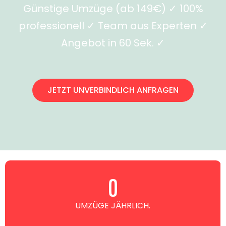
Günstige Umzüge (ab 149€) ✓ 100%
professionell ✓ Team aus Experten ✓
Angebot in 60 Sek. ✓
JETZT UNVERBINDLICH ANFRAGEN
0
UMZÜGE JÄHRLICH.