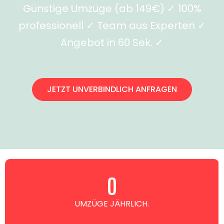
Günstige Umzüge (ab 149€) ✓ 100%
professionell ✓ Team aus Experten ✓
Angebot in 60 Sek. ✓
JETZT UNVERBINDLICH ANFRAGEN
0
UMZÜGE JÄHRLICH.