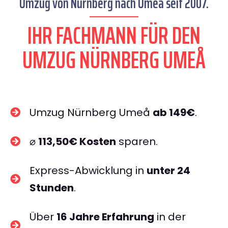
Umzug von Nürnberg nach Umeå seit 2007.
IHR FACHMANN FÜR DEN
UMZUG NÜRNBERG UMEÅ
Umzug Nürnberg Umeå
ab 149€
.
⌀
113,50€ Kosten
sparen.
Express-Abwicklung in
unter 24
Stunden
.
Über
16 Jahre Erfahrung
in der