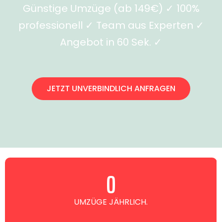
Günstige Umzüge (ab 149€) ✓ 100%
professionell ✓ Team aus Experten ✓
Angebot in 60 Sek. ✓
JETZT UNVERBINDLICH ANFRAGEN
0
UMZÜGE JÄHRLICH.