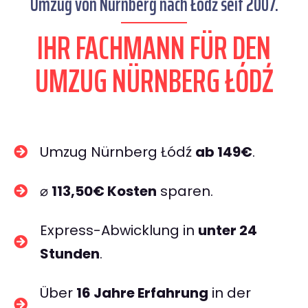
Umzug von Nürnberg nach Łódź seit 2007.
IHR FACHMANN FÜR DEN
UMZUG NÜRNBERG ŁÓDŹ
Umzug Nürnberg Łódź
ab 149€
.
⌀
113,50€ Kosten
sparen.
Express-Abwicklung in
unter 24
Stunden
.
Über
16 Jahre Erfahrung
in der