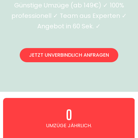
Günstige Umzüge (ab 149€) ✓ 100%
professionell ✓ Team aus Experten ✓
Angebot in 60 Sek. ✓
JETZT UNVERBINDLICH ANFRAGEN
0
UMZÜGE JÄHRLICH.