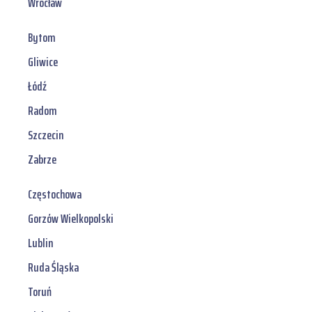
Wrocław
Bytom
Gliwice
Łódź
Radom
Szczecin
Zabrze
Częstochowa
Gorzów Wielkopolski
Lublin
Ruda Śląska
Toruń