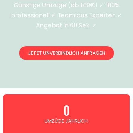
Günstige Umzüge (ab 149€) ✓ 100%
professionell ✓ Team aus Experten ✓
Angebot in 60 Sek. ✓
JETZT UNVERBINDLICH ANFRAGEN
0
UMZÜGE JÄHRLICH.