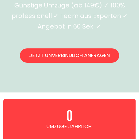
Günstige Umzüge (ab 149€) ✓ 100%
professionell ✓ Team aus Experten ✓
Angebot in 60 Sek. ✓
JETZT UNVERBINDLICH ANFRAGEN
0
UMZÜGE JÄHRLICH.