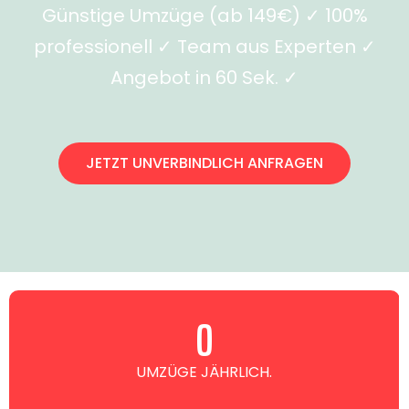
Günstige Umzüge (ab 149€) ✓ 100%
professionell ✓ Team aus Experten ✓
Angebot in 60 Sek. ✓
JETZT UNVERBINDLICH ANFRAGEN
0
UMZÜGE JÄHRLICH.