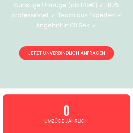
Günstige Umzüge (ab 149€) ✓ 100%
professionell ✓ Team aus Experten ✓
Angebot in 60 Sek. ✓
JETZT UNVERBINDLICH ANFRAGEN
0
UMZÜGE JÄHRLICH.