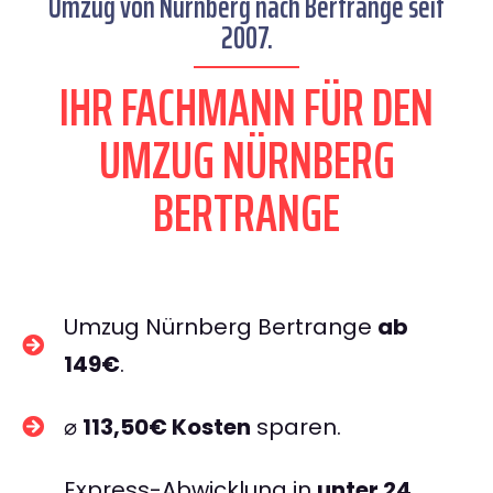
Umzug von Nürnberg nach Bertrange seit
2007.
IHR FACHMANN FÜR DEN
UMZUG NÜRNBERG
BERTRANGE
Umzug Nürnberg Bertrange
ab
149€
.
⌀
113,50€ Kosten
sparen.
Express-Abwicklung in
unter 24