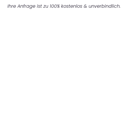
Ihre Anfrage ist zu 100% kostenlos & unverbindlich.
UNVERBINDLICHES ANGEBOT IN
UNTER 60 SEKUNDEN
:
Machen Sie sich bereit für einen
reibungslosen & sorgenfreien Umzug in
Nürnberg: Erleben Sie, wie unser
Expertenteam Ihren Umzug schnell, sicher
und effizient gestaltet. Lassen Sie uns den
schweren Teil übernehmen & freuen Sie sich
auf einen entspannten und kostengünstigen