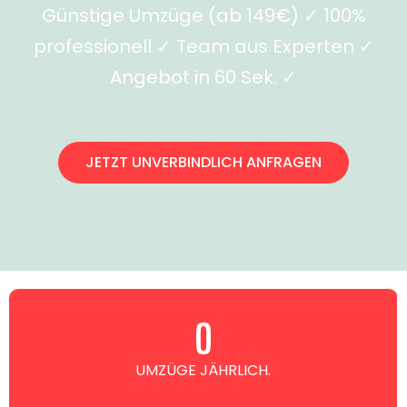
Günstige Umzüge (ab 149€) ✓ 100%
professionell ✓ Team aus Experten ✓
Angebot in 60 Sek. ✓
JETZT UNVERBINDLICH ANFRAGEN
0
UMZÜGE JÄHRLICH.