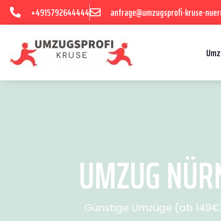
+4915792644444
anfrage@umzugsprofi-kruse-nuer
Umz
UMZUG NÜRN
Günstige Umzüge (ab 149€) 