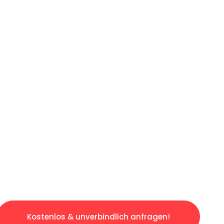
ICHES ANGEBOT IN
UNTER 60 S
ngslosen & sorgenfreien Umzug in Nürnberg: E
gestaltet. Lassen Sie uns den schweren Teil 
tspannten und kostengünstigen Servive!
Kostenlos & unverbindlich anfragen!