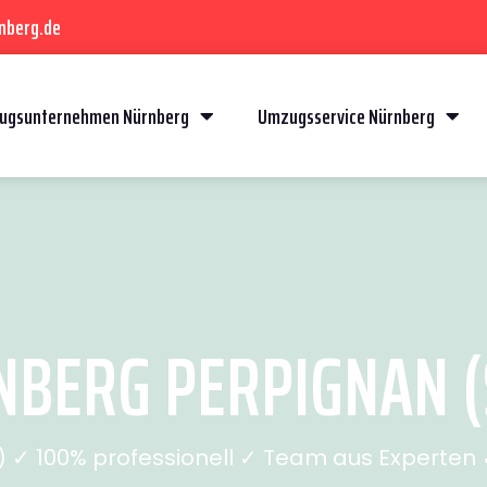
nberg.de
ugsunternehmen Nürnberg
Umzugsservice Nürnberg
BERG PERPIGNAN (S
✓ 100% professionell ✓ Team aus Experten ✓