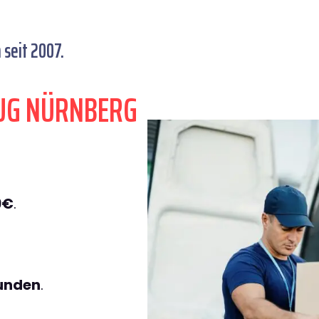
seit 2007.
UG NÜRNBERG
9€
.
tunden
.