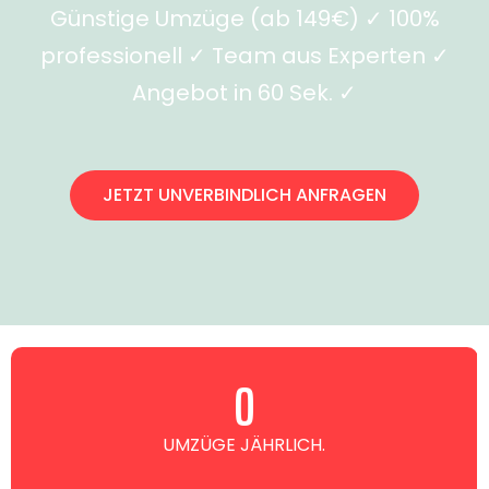
Günstige Umzüge (ab 149€) ✓ 100%
professionell ✓ Team aus Experten ✓
Angebot in 60 Sek. ✓
JETZT UNVERBINDLICH ANFRAGEN
0
UMZÜGE JÄHRLICH.