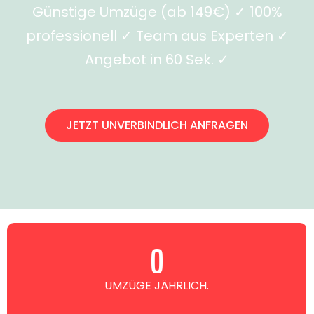
Günstige Umzüge (ab 149€) ✓ 100%
professionell ✓ Team aus Experten ✓
Angebot in 60 Sek. ✓
JETZT UNVERBINDLICH ANFRAGEN
0
UMZÜGE JÄHRLICH.