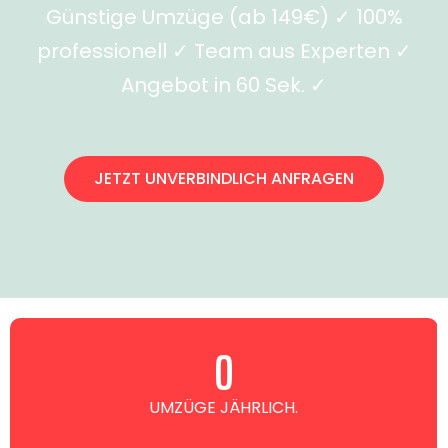
Günstige Umzüge (ab 149€) ✓ 100%
professionell ✓ Team aus Experten ✓
Angebot in 60 Sek. ✓
JETZT UNVERBINDLICH ANFRAGEN
0
UMZÜGE JÄHRLICH.