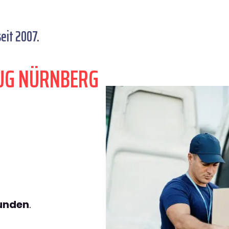
eit 2007.
UG NÜRNBERG
tunden
.