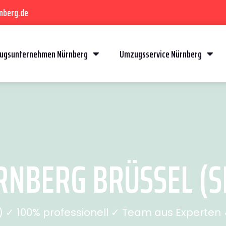
nberg.de
ugsunternehmen Nürnberg
Umzugsservice Nürnberg
NBERG BRÜSSEL (SE
✓ 100% professionell ✓ Team aus Experten ✓