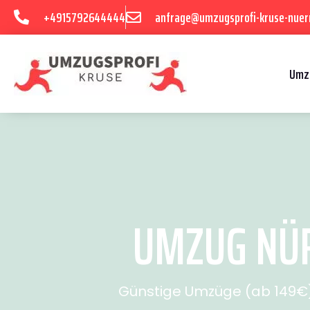
+4915792644444
anfrage@umzugsprofi-kruse-nuer
Umz
UMZUG NÜR
Günstige Umzüge (ab 149€) 