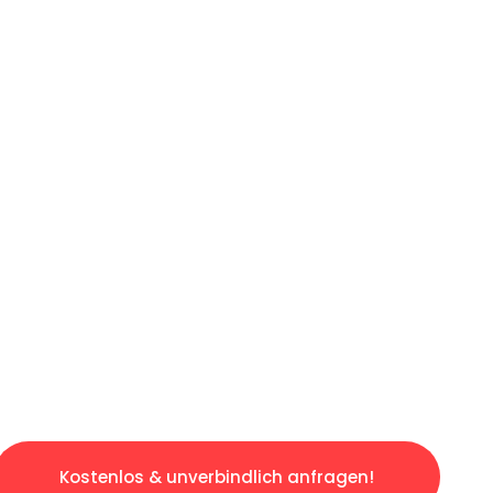
ICHES ANGEBOT IN
UNTER 60 S
ngslosen & sorgenfreien Umzug in Nürnberg: E
gestaltet. Lassen Sie uns den schweren Teil 
tspannten und kostengünstigen Servive!
Kostenlos & unverbindlich anfragen!