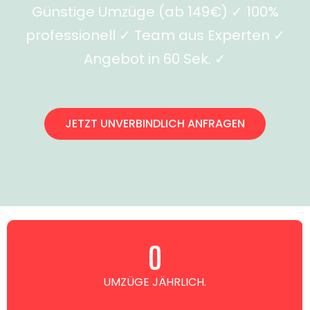
Günstige Umzüge (ab 149€) ✓ 100%
professionell ✓ Team aus Experten ✓
Angebot in 60 Sek. ✓
JETZT UNVERBINDLICH ANFRAGEN
0
UMZÜGE JÄHRLICH.