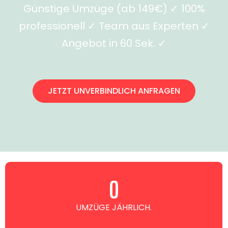
Günstige Umzüge (ab 149€) ✓ 100%
professionell ✓ Team aus Experten ✓
Angebot in 60 Sek. ✓
JETZT UNVERBINDLICH ANFRAGEN
0
UMZÜGE JÄHRLICH.