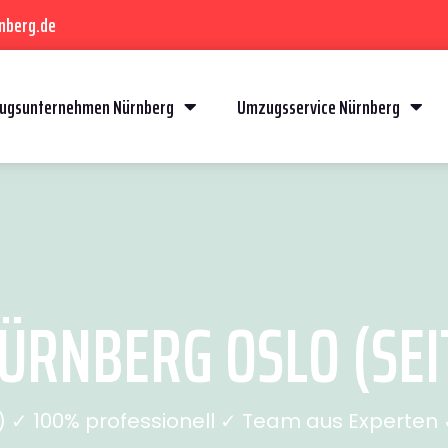
nberg.de
ugsunternehmen Nürnberg
Umzugsservice Nürnberg
RNBERG OSLO (SEI
✓ 100% professionell ✓ Team aus Experten ✓