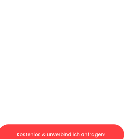
ICHES ANGEBOT IN
UNTER 60 S
ngslosen & sorgenfreien Umzug in Nürnberg: E
gestaltet. Lassen Sie uns den schweren Teil 
tspannten und kostengünstigen Servive!
Kostenlos & unverbindlich anfragen!