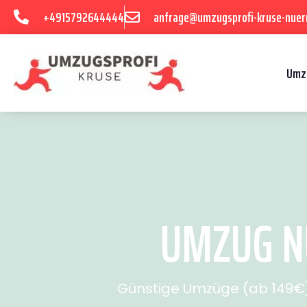
+4915792644444
anfrage@umzugsprofi-kruse-nuer
Umz
UMZUG NÜ
Günstige Umzüge (ab 149€) 