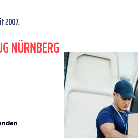
t 2007.
UG NÜRNBERG
tunden
.