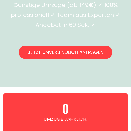
Günstige Umzüge (ab 149€) ✓ 100%
professionell ✓ Team aus Experten ✓
Angebot in 60 Sek. ✓
JETZT UNVERBINDLICH ANFRAGEN
0
UMZÜGE JÄHRLICH.