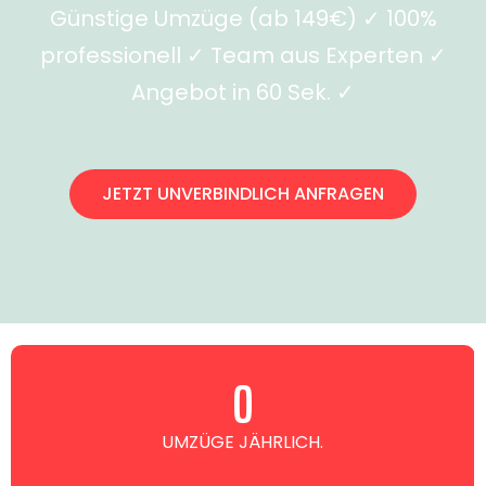
Günstige Umzüge (ab 149€) ✓ 100%
professionell ✓ Team aus Experten ✓
Angebot in 60 Sek. ✓
JETZT UNVERBINDLICH ANFRAGEN
0
UMZÜGE JÄHRLICH.