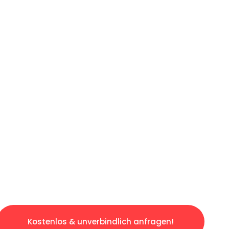
ICHES ANGEBOT IN
UNTER 60 S
ngslosen & sorgenfreien Umzug in Nürnberg: E
gestaltet. Lassen Sie uns den schweren Teil 
tspannten und kostengünstigen Servive!
Kostenlos & unverbindlich anfragen!