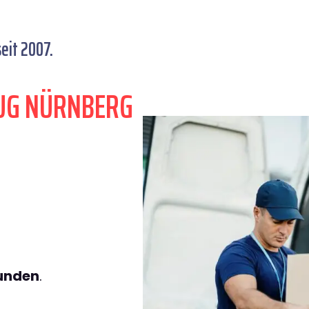
eit 2007.
UG NÜRNBERG
tunden
.