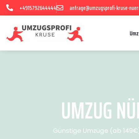
+4915792644444
anfrage@umzugsprofi-kruse-nuer
Umz
UMZUG NÜR
Günstige Umzüge (ab 149€) 