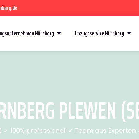
nberg.de
ugsunternehmen Nürnberg
Umzugsservice Nürnberg
NBERG PLEWEN (SE
✓ 100% professionell ✓ Team aus Experten ✓